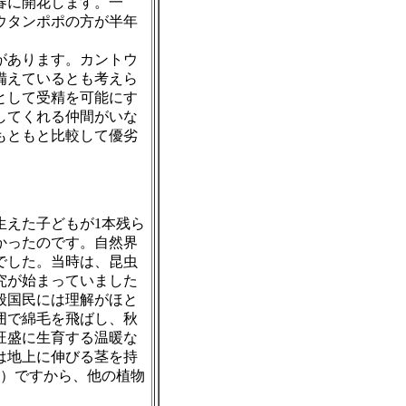
春に開花します。一
ウタンポポの方が半年
があります。カントウ
備えているとも考えら
として受精を可能にす
してくれる仲間がいな
もともと比較して優劣
生えた子どもが
1
本残ら
かったのです。自然界
でした。当時は、昆虫
究が始まっていました
般国民には理解がほと
囲で綿毛を飛ばし、秋
旺盛に生育する温暖な
は地上に伸びる茎を持
）ですから、他の植物