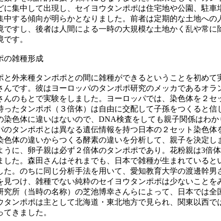
どに集中して出現し、セイヨウタンポポは住宅地や公園、駐車
集中する傾向が明らかとなりました。前者は定期的な土地への
境ですし、後者は人間による一時の大規模な土地かく乱や常に
境です。
ポの雑種形成
ポと外来種タンポポとの間に雑種ができるということを初めて
さんです。彼はヨーロッパのタンポポ研究のメッカであるオラ
さんのもとで実験をしました。ヨーロッパでは、染色体を２セ
持ったタンポポ（３倍体）は自由に交配して子孫をつくると信
の染色体に違いはないので、
DNA
検査をしても親子関係はわか
パのタンポポとは異なる遺伝情報を持つ日本の２セット染色体
染色体の違いからつくる酵素の違いを分析して、親子を決定し
ように、卵子親は必ず
２
倍体のタンポポであり。花粉親は
3
倍体
ました。森田さんはそれまでも、日本で雑種が生まれていると
した。のちに同じ分析手法を用いて、愛知教育大学の渡邊幹男
を見つけ、雑種でない純粋のセイヨウタンポポは少ないことを
研究所（当時の名称）の芝池博幸さんらによって、日本では全
ウタンポポは主として北海道・東北地方で見られ、関東以西で
ってきました。