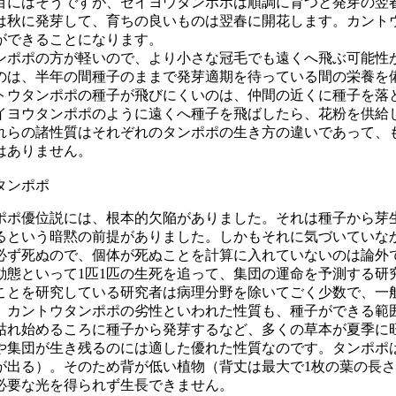
目にはそうですが、セイヨウタンポポは順調に育つと発芽の翌
は秋に発芽して、育ちの良いものは翌春に開花します。カント
ができることになります。
ンポポの方が軽いので、より小さな冠毛でも遠くへ飛ぶ可能性
のは、半年の間種子のままで発芽適期を待っている間の栄養を
トウタンポポの種子が飛びにくいのは、仲間の近くに種子を落
イヨウタンポポのように遠くへ種子を飛ばしたら、花粉を供給
れらの諸性質はそれぞれのタンポポの生き方の違いであって、
はありません。
タンポポ
ポポ優位説には、根本的欠陥がありました。それは種子から芽
るという暗黙の前提がありました。しかもそれに気づいていな
必ず死ぬので、個体が死ぬことを計算に入れていないのは論外
動態といって
1
匹
1
匹の生死を追って、集団の運命を予測する研
ことを研究している研究者は病理分野を除いてごく少数で、一
。カントウタンポポの劣性といわれた性質も、種子ができる範
枯れ始めるころに種子から発芽するなど、多くの草本が夏季に
や集団が生き残るのには適した優れた性質なのです。タンポポ
が出る）。そのため背が低い植物（背丈は最大で
1
枚の葉の長さ
必要な光を得られず生長できません。