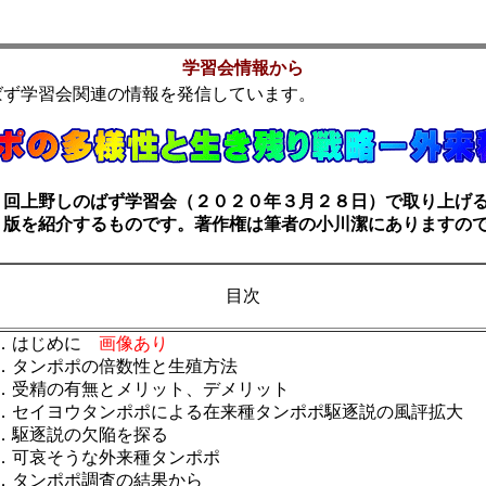
学習会情報から
ばず学習会関連の情報を発信しています。
回上野しのばず学習会（２０２０年３月２８日）で取り上げる
ト版を紹介するものです。著作権は筆者の小川潔にありますの
目次
．はじめに
画像あり
．タンポポの倍数性と生殖方法
．受精の有無とメリット、デメリット
．セイヨウタンポポによる在来種タンポポ駆逐説の風評拡大
．駆逐説の欠陥を探る
．可哀そうな外来種タンポポ
．タンポポ調査の結果から