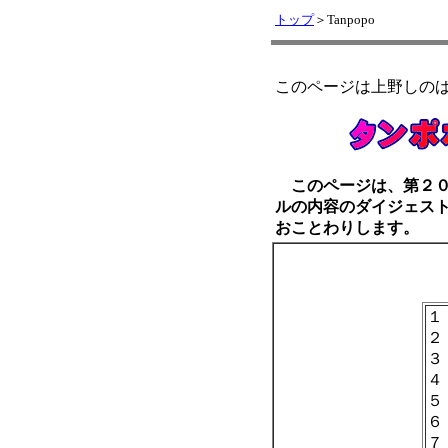
トップ
＞Tanpopo
このページは上野しの
このページは、第２０
ルの内容のダイジェス
おことわりします。
１
２
３
４
５
６
７