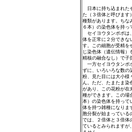
日本に持ち込まれた
た（３倍体と呼びます
種類があります。ちな
６本）の染色体を持っ
セイヨウタンポポは、
体を正常に２分できな
す。この細胞が受精を
じ染色体（遺伝情報）
精核の融合なし）で子
一方セイヨウタンポポ
ずに、いろいろな数の
粉、見た目には大小様
ん。ただ、たまたま染
があり、この花粉が在
種ができます。この場
本）の染色体を持って
体を持つ雑種になりま
胞分裂が始まっている
では、２倍体と３倍体
ているとみられますが