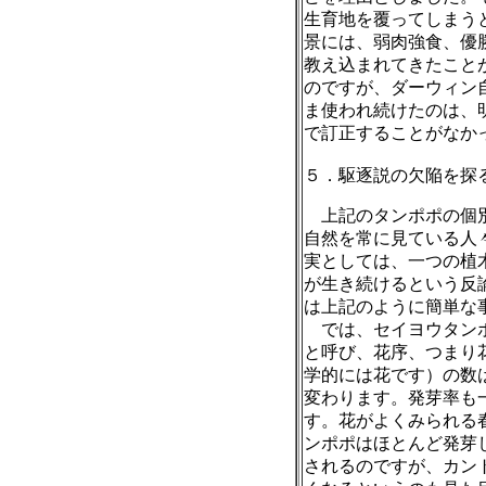
生育地を覆ってしまう
景には、弱肉強食、優
教え込まれてきたこと
のですが、ダーウィン
ま使われ続けたのは、
で訂正することがなか
５．駆逐説の欠陥を探
上記のタンポポの個
自然を常に見ている人
実としては、一つの植
が生き続けるという反
は上記のように簡単な
では、セイヨウタン
と呼び、花序、つまり
学的には花です）の数
変わります。発芽率も
す。花がよくみられる
ンポポはほとんど発芽
されるのですが、カン