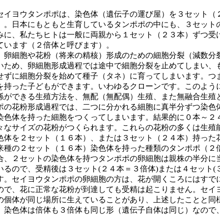
セイヨウタンポポは、染色体（遺伝子の運び屋）を３セット（
）。日本にもともと生育しているタンポポの中にも、３セット
みに、私たちヒトは一般に両親から１セット（２３本）ずつ受
ています（２倍体と呼びます）。
卵細胞や花粉（将来の精核）形成のための細胞分裂（減数分
いため、卵細胞形成過程では途中で細胞分裂を止めてしまい、
せずに細胞分裂を始めて種子（タネ）に育ってしまいます。つ
を持った子どもができます。いわゆるクローンです。このよう
孫ができる生殖方法を、無配（無配偶）生殖、また無融合生殖
の花粉形成過程では、二つに分かれる細胞に真半分ずつ染色
染色体を持った細胞をつくってしまいます。結果的に０本～２
々なサイズの花粉がつくられます。これらの花粉の多くは生殖
色体を２セット（１６本）、または３セット（２４本）持った
来種の２セット（１６本）染色体を持った種類のタンポポ（２
合、２セットの染色体を持つタンポポの卵細胞は親株の半分に
いるので、受精後は３セット
(
２４本＝３倍体
)
または４セット
(
す。セイヨウタンポポの卵細胞の方は、花が開くころにはすで
ので、花に正常な花粉が到達しても受精は起こりません。セイ
の個体が同じ場所に生えていることがあり、上述したことと同
、染色体は倍体も３倍体も同じ形（遺伝子自体は同じ）なので