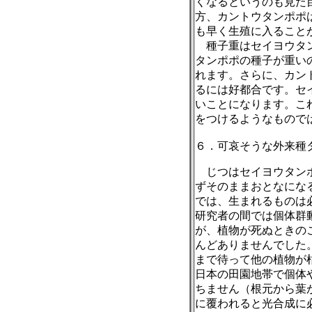
くなるというのも見た
方、カントウタンポポ
も早く生殖に入ること
種子重はセイヨウタ
タンポポの種子が重い
れます。さらに、カン
るには好都合です。セ
いことになります。こ
をつけるようなもので
６．可哀そうな外来種
じつはセイヨウタン
ずそのままおとなにな
では、生まれるものは
研究者の間では個体群
が、植物が死ぬときの
んどありませんでした
まで待って他の植物が
日本の田園地帯で個体
ちません（根元から葉
に覆われると光合成に