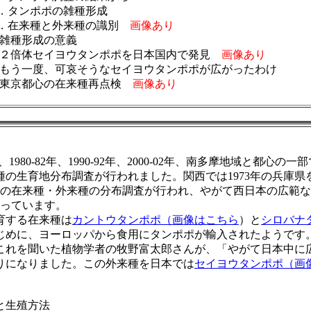
．タンポポの雑種形成
．在来種と外来種の識別
画像あり
0.雑種形成の意義
1.２倍体セイヨウタンポポを日本国内で発見
画像あり
2.もう一度、可哀そうなセイヨウタンポポが広がったわけ
3.東京都心の在来種再点検
画像あり
、
1980-82
年、
1990-92
年、
2000-02
年、南多摩地域と都心の一部
種の生育地分布調査が行われました。関西では
1973
年の兵庫県
の在来種・外来種の分布調査が行われ、やがて西日本の広範な地
っています。
育する在来種は
カントウタンポポ
（画像はこちら
）と
シロバナ
じめに、ヨーロッパから食用にタンポポが輸入されたようです
これを聞いた植物学者の牧野富太郎さんが、「やがて日本中に
りになりました。この外来種を日本では
セイヨウタンポポ（画
と生殖方法