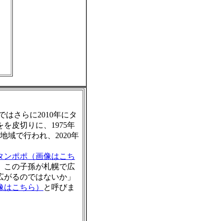
ではさらに
2010
年にタ
をを皮切りに、
1975
年
域で行われ、2020年
タンポポ（画像はこち
。この子孫が札幌で広
広がるのではないか」
像はこちら）
と呼びま