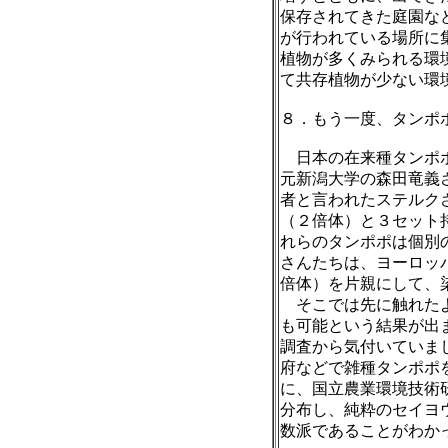
保存されてきた庭園な
が行われている場所に
植物が多くみられる環
て共存植物が少ない環
８．もう一度、タンポ
日本の在来種タンポ
元新潟大学の森田竜義
者と言われたステルク
（
２
倍体）と３セット
れらのタンポポは個別
さんたちは、ヨーロッ
倍体）を片親にして、
そこでは先に触れた
も可能という結果が出
調査から気付いていま
府などで雑種タンポポ
に、国立農業環境技術
分布し、純粋のセイヨ
数派であることがわか