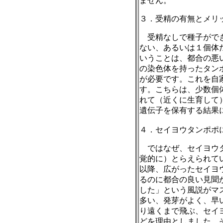
ません。
３．受精の有無とメリ
受精なしで種子がで
ない、あるいは１個体
いうことは、都合の悪
の染色体を持ったタン
が必要です。これを自
す。こちらは、少数個
れて（近くに生育して
遺伝子を保有する結果
４．セイヨウタンポポ
ではなぜ、セイヨウ
覚的に）とらえられて
以降、広がったセイヨ
るのに都合の良い見聞
した」という風説がマ
多い、発芽がよく、早
り遠くまで飛ぶ、セイ
どを理由としました。