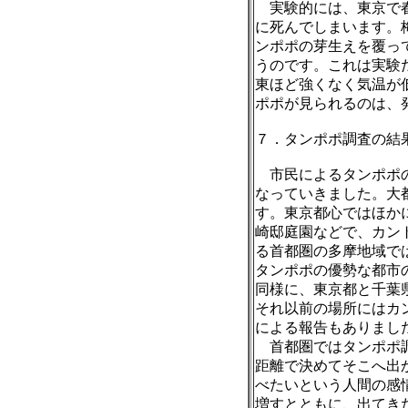
実験的には、東京で
に死んでしまいます。
ンポポの芽生えを覆っ
うのです。これは実験
東ほど強くなく気温が
ポポが見られるのは、
７．タンポポ調査の結
市民によるタンポポの
なっていきました。大
す。東京都心ではほか
崎邸庭園などで、カン
る首都圏の多摩地域で
タンポポの優勢な都市
同様に、東京都と千葉
それ以前の場所にはカ
による報告もありまし
首都圏ではタンポポ調
距離で決めてそこへ出
べたいという人間の感
増すとともに、出てき