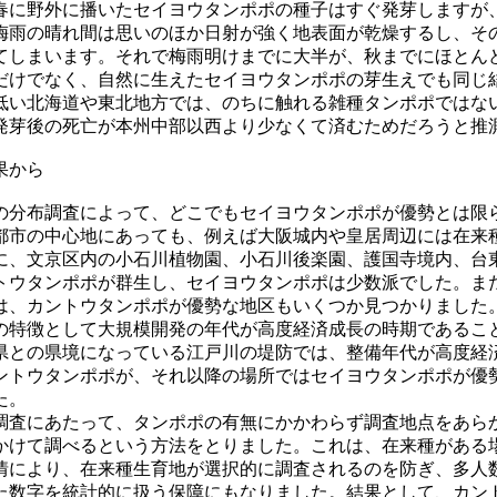
春に野外に播いたセイヨウタンポポの種子はすぐ発芽しますが
梅雨の晴れ間は思いのほか日射が強く地表面が乾燥するし、そ
てしまいます。それで梅雨明けまでに大半が、秋までにほとん
だけでなく、自然に生えたセイヨウタンポポの芽生えでも同じ
低い北海道や東北地方では、のちに触れる雑種タンポポではな
発芽後の死亡が本州中部以西より少なくて済むためだろうと推
果から
分布調査によって、どこでもセイヨウタンポポが優勢とは限
都市の中心地にあっても、例えば大阪城内や皇居周辺には在来
に、文京区内の小石川植物園、小石川後楽園、護国寺境内、台
トウタンポポが群生し、セイヨウタンポポは少数派でした。ま
は、カントウタンポポが優勢な地区もいくつか見つかりました
の特徴として大規模開発の年代が高度経済成長の時期であるこ
県との県境になっている江戸川の堤防では、整備年代が高度経
ントウタンポポが、それ以降の場所ではセイヨウタンポポが優
た。
査にあたって、タンポポの有無にかかわらず調査地点をあら
かけて調べるという方法をとりました。これは、在来種がある
情により、在来種生育地が選択的に調査されるのを防ぎ、多人
た数字を統計的に扱う保障にもなりました。結果として、カン