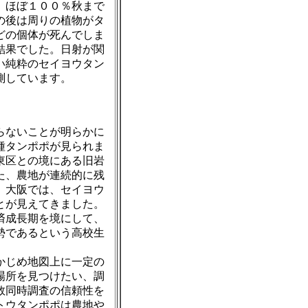
、ほぼ１００％秋まで
の後は周りの植物がタ
どの個体が死んでしま
結果でした。日射が関
い純粋のセイヨウタン
測しています。
らないことが明らかに
種タンポポが見られま
東区との境にある旧岩
た、農地が連続的に残
。大阪では、セイヨウ
とが見えてきました。
済成長期を境にして、
勢であるという高校生
かじめ地図上に一定の
場所を見つけたい、調
数同時調査の信頼性を
トウタンポポは農地や