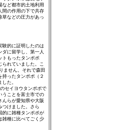
場など都市的土地利用
人間の作用の下で共存
除草などの圧力があっ
実験的に証明したのは
ンダに留学し、第一人
ットもったタンポポ
じられていました。こ
りません。それで森田
を持ったタンポポ（
２
ました。
のセイヨウタンポポで
いうことを富士市での
さんらが愛知県や大阪
みつけました。さら
国的に雑種タンポポが
は雑種に比べてごく少