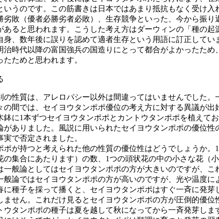
というのです。この筋書きは日本ではあまり抵抗もなく受け入
勝劣敗（優者必
勝劣
者必敗）、生存競争といった、今から振り
があると思われます。こうした考え方はダーウィンの「種の起
自身、数年後に誤りを認めて適者生存という用語に訂正してい
明治時代以降の富国強兵の国造りにとって都合がよかったため
ったためと思われます。
る
別の性質は、アレロパシー以外は間違ってはいませんでした。
々の間では、セイヨウタンポポ優位の考え方に対する異議が出
木鉢に
1
本ずつセイヨウタンポポとカントウタンポポを植えてお
論がありました。風説に用いられたセイヨウタンポポの優位性
事実で否定されました。
ポポが持つと考えられた他の性質の優位性はどうでしょうか。
1
花の集合にあたります）の数、
1
つの頭状花の中の小さな花（小
は一般論としてはセイヨウタンポポの方が大きいのですが、こ
一般論ではセイヨウタンポポの方が高いのですが、光や温度に
春に種子を採って播くと、セイヨウタンポポはすぐ一斉に発芽
しません。これだけ見るとセイヨウタンポポの方が圧倒的優位
トウタンポポの種子は夏を越して秋になってから一斉発芽しま