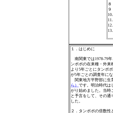
８
９
1
1
1
1
１．はじめに
南関東では
1978-79
年
ンポポの在来種・外来
より
5
年ごとにタンポポ
が
5
年ごとの調査年にな
関東地方平野部に生
ら）
です。明治時代は
がり始めました。当時
と予言をして、その通
した。
２．タンポポの倍数性