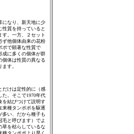
算になり、新天地に少
じ性質を持っていると
ます。一方、２セット
必ず他個体由来の花粉
ポポで顕著な性質で
形成に多くの個体が群
の個体は性質の異なる
ります。
とだけは定性的に（感
した。そこで
1970
年代
象を結びつけて説明す
在来種タンポポを駆逐
が多い、だから種子も
冠毛と呼びます）でよ
の草を枯らしているな
来種タンポポより早く