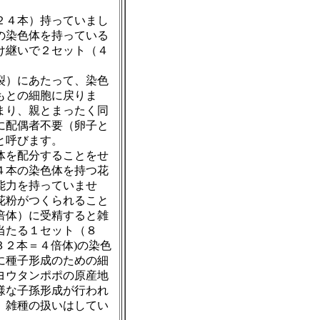
２４本）持っていまし
の染色体を持っている
け継いで２セット（４
裂）にあたって、染色
もとの細胞に戻りま
まり、親とまったく同
に配偶者不要（卵子と
と呼びます。
体を配分することをせ
４本の染色体を持つ花
能力を持っていませ
花粉がつくられること
倍体）に受精すると雑
当たる１セット（８
３２本＝４倍体
)
の染色
に種子形成のための細
ヨウタンポポの原産地
様な子孫形成が行われ
、雑種の扱いはしてい