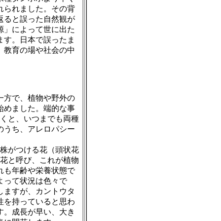
れられました。その背
返ると誤った自然観が
源」によって世に出た
ます。日本で誤ったま
、教育の場や社会の中
一方で、植物や野外の
始めました。端的な事
くと、いつまでも両種
のうち、アレロパシー
株がつける花（頭状花
花と呼び、これが植物
れも年齢や栄養状態で
よって状況は色々で
しますが、カントウタ
性を持っていると思わ
す。成長が早い、大き