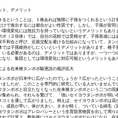
ット、デメリット
きるということは、１株あれば無限に子孫をつくれるという計
だけで進出するには都合がよい性質です。しかし、子孫が皆同
い環境変化には抵抗力を持っていないというデメリットもあり
ポポ（２倍体）では、自分の花粉では受精せず、子孫形成には
家不和合と呼び、近親交配を避ける仕組みになっていて、タン
体では子孫維持がしにくいというデメリットがあります。種子
）いる必要があるのは、デメリットではありますが、一つ一つ
になり、集団としては環境変化に対応可能というメリットもあ
による在来種タンポポ駆逐説の風評拡大
タンポポが日本中に広がったのでしょうか？広がったというこ
いましたが、このことを専門的に研究している人がいませんで
ウタンポポと目立たなくなった在来種タンポポという二つの現
が集められ、それらを繋げて、「強いセイヨウタンポポが弱い
スコミを通して広がりました。例えば、セイヨウタンポポは花
い、成長が早い、体が大きい、タネが軽く、ついている綿毛（
ヨウタンポポはアレロパシーという生育阻害物質を出して周り
それで計算上、数年後にはセイヨウタンポポだらけになり、在